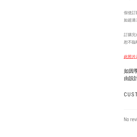
假使訂
如超過
訂購完
恕不臨
此照片
如因
由設
CUS
No rev