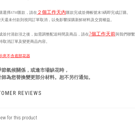
２個工作天內
購選擇ATM匯款，請在
匯款完成並傳帳號末5碼即完成訂購。
2天還未付款則視同訂單取消，以免影響採購新鮮材料及交貨權益
。
7個工作天前
成並付清款項之後，如需調整配送時間及商品，請在
與我們聯繫
時取消訂單及變更商品內容。
示意不含底部花器
季節氣候關係，或逢市場缺花時，
計師為您替換變更部分材料。恕不另行通知。
TOMER REVIEWS
iew for this product