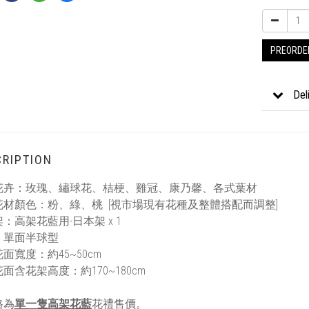
PREORDE
Del
RIPTION
花卉：玫瑰、繡球花、桔梗、雞冠、康乃馨、各式葉材
花材顏色：粉、綠、桃 [視市場現有花種及整體搭配而調整]
：高架花藍用-日本架 x 1
：單面半球型
面寬度：約45~50cm
面含花架高度：約170~180cm
格為
單一隻高架花藍
花禮售價。