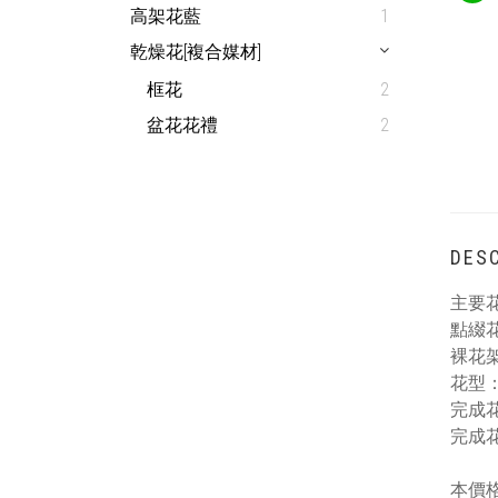
高架花藍
1
乾燥花[複合媒材]
框花
2
盆花花禮
2
DESC
主要
點綴
裸花架
花型
完成花
完成花
本價